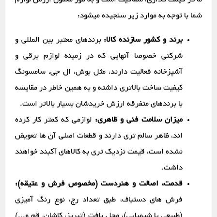
ما در قیمت گذاری، شفافیت است و به طور معمول ارزش لوازم
شما با توجه به موارد زیر سنجیده میشود:
برند و کشور سازنده کالا:
برندهای معتبر بین المللی و
شرکتی خصوصا آنهایی که در زمینه لوازم برقی و
آشپزخانه فعالیت دارند، مثل بوش، ال جی، سامسونگ
کیفیت ساخت بالاتری داشته و به همین خاطر در مقایسه
با برندهای متفرقه ارزش خریدشان بسیار بالاتر است.
میزان سلامت فنی و ظاهری:
لوازمی که کمتر کار کرده
اند، ظاهر سالم تری دارند و قطعات اصلی آن ها تعویض
نشده است، قیمت نزدیک تری به کالاهای آکبند خواهند
داشت.
قدمت، اصالت و هنردست (مخصوص فرش و عتیقه):
فرش های دستباف، طبق تعداد رج، نوع رنگ آمیزی
(طبیعی یا شیمیایی)، محل بافت (تبریز، کاشان، قم و...)