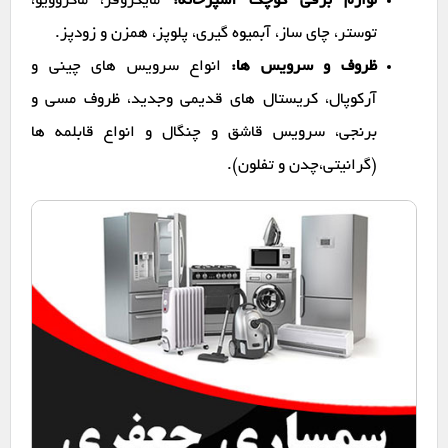
لوازم برقی کوچک آشپزخانه:
مایکروفر، ماکروویو،
توستر، چای ساز، آبمیوه گیری، پلوپز، همزن و زودپز.
ظروف و سرویس ها:
انواع سرویس های چینی و
آرکوپال، کریستال های قدیمی وجدید، ظروف مسی و
برنجی، سرویس قاشق و چنگال و انواع قابلمه ها
(گرانیتی،چدن و تفلون).