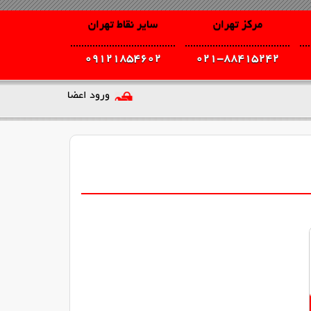
مرکز تهران
سایر نقاط تهران
09121854602
021-88415242
ورود اعضا