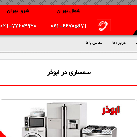
شمال تهران
شرق تهران
021-77604930
021-22705671
درباره ما
تماس با ما
سمساری در ابوذر