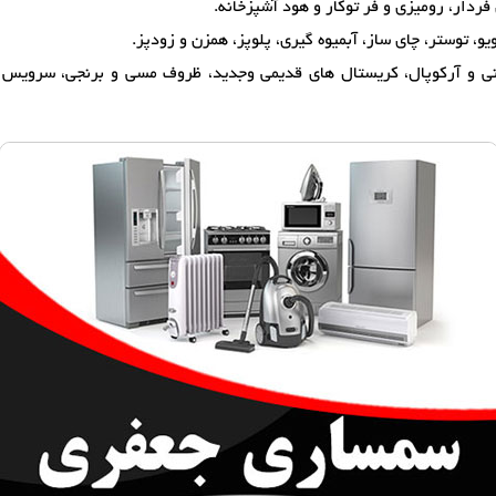
فردار، رومیزی و فر توکار و هود آشپزخانه.
یو، توستر، چای ساز، آبمیوه گیری، پلوپز، همزن و زودپز.
 و آرکوپال، کریستال های قدیمی وجدید، ظروف مسی و برنجی، سرویس قاش