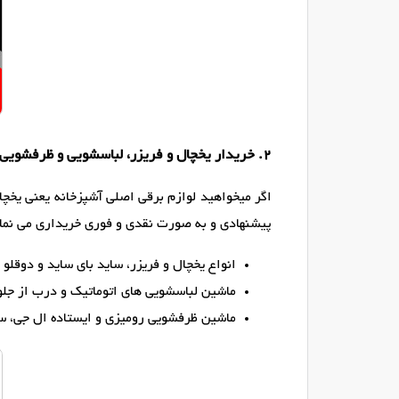
2. خریدار یخچال و فریزر، لباسشویی و ظرفشویی (ال جی و سامسونگ)
اگر میخواهید لوازم برقی اصلی آشپزخانه یعنی یخچال
پیشنهادی و به صورت نقدی و فوری خریداری می نمائ
انواع یخچال و فریزر، ساید بای ساید و دوقلو ال جی (LG) و سامسون
ماشین لباسشویی های اتوماتیک و درب از جل
ماشین ظرفشویی رومیزی و ایستاده ال جی، س