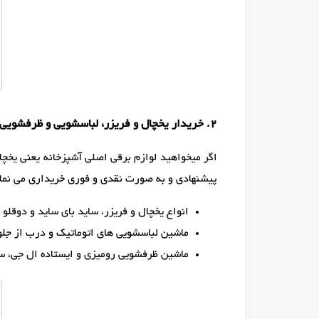
2. خریدار یخچال و فریزر، لباسشویی و ظرفشویی (ال جی و سامسونگ)
اگر میخواهید لوازم برقی اصلی آشپزخانه یعنی یخچال
پیشنهادی و به صورت نقدی و فوری خریداری می نمائ
انواع یخچال و فریزر، ساید بای ساید و دوقلو ال جی (LG) و سامسون
ماشین لباسشویی های اتوماتیک و درب از جل
ماشین ظرفشویی رومیزی و ایستاده ال جی، س