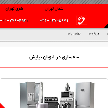
شمال تهران
شرق تهران
021-77604930
021-22705671
درباره ما
تماس با ما
سمساری در اتوبان نیایش