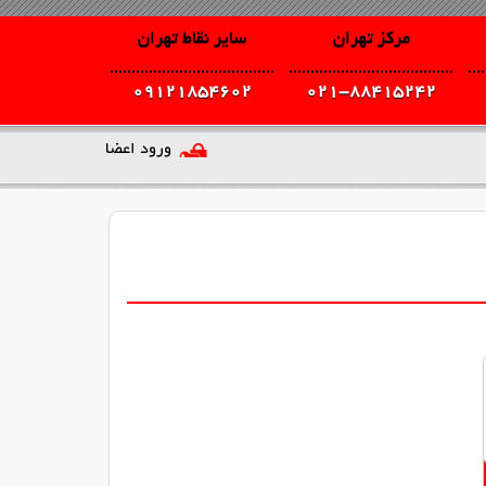
مرکز تهران
سایر نقاط تهران
09121854602
021-88415242
ورود اعضا