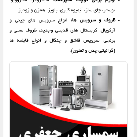
لوازم برقی کوچک آشپزخانه:
مایکروفر، ماکروویو،
توستر، چای ساز، آبمیوه گیری، پلوپز، همزن و زودپز.
ظروف و سرویس ها:
انواع سرویس های چینی و
آرکوپال، کریستال های قدیمی وجدید، ظروف مسی و
برنجی، سرویس قاشق و چنگال و انواع قابلمه ها
(گرانیتی،چدن و تفلون).