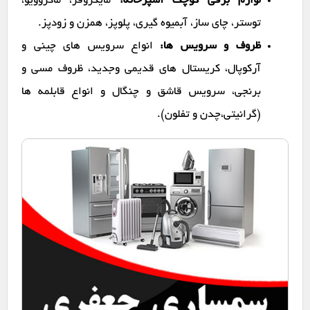
لوازم برقی کوچک آشپزخانه:
مایکروفر، ماکروویو،
توستر، چای ساز، آبمیوه گیری، پلوپز، همزن و زودپز.
ظروف و سرویس ها:
انواع سرویس های چینی و
آرکوپال، کریستال های قدیمی وجدید، ظروف مسی و
برنجی، سرویس قاشق و چنگال و انواع قابلمه ها
(گرانیتی،چدن و تفلون).