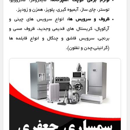
لوازم برقی کوچک آشپزخانه:
مایکروفر، ماکروویو،
توستر، چای ساز، آبمیوه گیری، پلوپز، همزن و زودپز.
ظروف و سرویس ها:
انواع سرویس های چینی و
آرکوپال، کریستال های قدیمی وجدید، ظروف مسی و
برنجی، سرویس قاشق و چنگال و انواع قابلمه ها
(گرانیتی،چدن و تفلون).