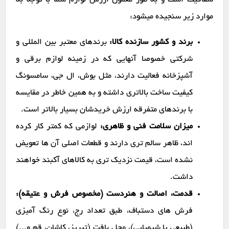
شفافیت است و به طور معمول ارزش لوازم شما با توجه به
موارد زیر سنجیده میشود:
برند و کشور سازنده کالا:
برندهای معتبر بین المللی و
شرکتی خصوصا آنهایی که در زمینه لوازم برقی و
آشپزخانه فعالیت دارند، مثل بوش، ال جی، سامسونگ
کیفیت ساخت بالاتری داشته و به همین خاطر در مقایسه
با برندهای متفرقه ارزش خریدشان بسیار بالاتر است.
میزان سلامت فنی و ظاهری:
لوازمی که کمتر کار کرده
اند، ظاهر سالم تری دارند و قطعات اصلی آن ها تعویض
نشده است، قیمت نزدیک تری به کالاهای آکبند خواهند
داشت.
قدمت، اصالت و هنردست (مخصوص فرش و عتیقه):
فرش های دستباف، طبق تعداد رج، نوع رنگ آمیزی
(طبیعی یا شیمیایی)، محل بافت (تبریز، کاشان، قم و...)