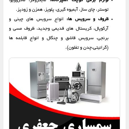
لوازم برقی کوچک آشپزخانه:
مایکروفر، ماکروویو،
توستر، چای ساز، آبمیوه گیری، پلوپز، همزن و زودپز.
ظروف و سرویس ها:
انواع سرویس های چینی و
آرکوپال، کریستال های قدیمی وجدید، ظروف مسی و
برنجی، سرویس قاشق و چنگال و انواع قابلمه ها
(گرانیتی،چدن و تفلون).