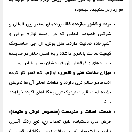
شفافیت است و به طور معمول ارزش لوازم شما با توجه به
موارد زیر سنجیده میشود:
برند و کشور سازنده کالا:
برندهای معتبر بین المللی و
شرکتی خصوصا آنهایی که در زمینه لوازم برقی و
آشپزخانه فعالیت دارند، مثل بوش، ال جی، سامسونگ
کیفیت ساخت بالاتری داشته و به همین خاطر در مقایسه
با برندهای متفرقه ارزش خریدشان بسیار بالاتر است.
میزان سلامت فنی و ظاهری:
لوازمی که کمتر کار کرده
اند، ظاهر سالم تری دارند و قطعات اصلی آن ها تعویض
نشده است، قیمت نزدیک تری به کالاهای آکبند خواهند
داشت.
قدمت، اصالت و هنردست (مخصوص فرش و عتیقه):
فرش های دستباف، طبق تعداد رج، نوع رنگ آمیزی
(طبیعی یا شیمیایی)، محل بافت (تبریز، کاشان، قم و...)