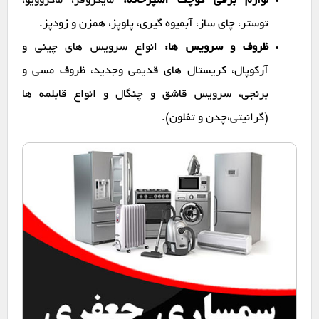
لوازم برقی کوچک آشپزخانه:
مایکروفر، ماکروویو،
توستر، چای ساز، آبمیوه گیری، پلوپز، همزن و زودپز.
ظروف و سرویس ها:
انواع سرویس های چینی و
آرکوپال، کریستال های قدیمی وجدید، ظروف مسی و
برنجی، سرویس قاشق و چنگال و انواع قابلمه ها
(گرانیتی،چدن و تفلون).