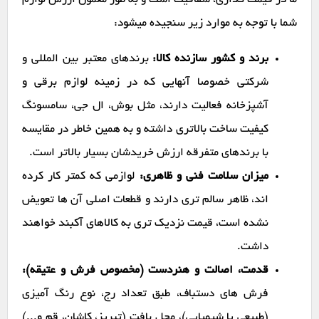
ما در قیمت گذاری، شفافیت است و به طور معمول ارزش لوازم
شما با توجه به موارد زیر سنجیده میشود:
برند و کشور سازنده کالا:
برندهای معتبر بین المللی و
شرکتی خصوصا آنهایی که در زمینه لوازم برقی و
آشپزخانه فعالیت دارند، مثل بوش، ال جی، سامسونگ
کیفیت ساخت بالاتری داشته و به همین خاطر در مقایسه
با برندهای متفرقه ارزش خریدشان بسیار بالاتر است.
میزان سلامت فنی و ظاهری:
لوازمی که کمتر کار کرده
اند، ظاهر سالم تری دارند و قطعات اصلی آن ها تعویض
نشده است، قیمت نزدیک تری به کالاهای آکبند خواهند
داشت.
قدمت، اصالت و هنردست (مخصوص فرش و عتیقه):
فرش های دستباف، طبق تعداد رج، نوع رنگ آمیزی
(طبیعی یا شیمیایی)، محل بافت (تبریز، کاشان، قم و...)