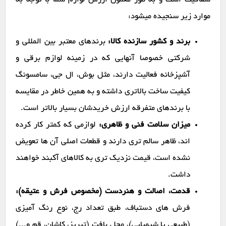
شفافیت است و به طور معمول ارزش لوازم شما با توجه به
موارد زیر سنجیده میشود:
برند و کشور سازنده کالا:
برندهای معتبر بین المللی و
شرکتی خصوصا آنهایی که در زمینه لوازم برقی و
آشپزخانه فعالیت دارند، مثل بوش، ال جی، سامسونگ
کیفیت ساخت بالاتری داشته و به همین خاطر در مقایسه
با برندهای متفرقه ارزش خریدشان بسیار بالاتر است.
میزان سلامت فنی و ظاهری:
لوازمی که کمتر کار کرده
اند، ظاهر سالم تری دارند و قطعات اصلی آن ها تعویض
نشده است، قیمت نزدیک تری به کالاهای آکبند خواهند
داشت.
قدمت، اصالت و هنردست (مخصوص فرش و عتیقه):
فرش های دستباف، طبق تعداد رج، نوع رنگ آمیزی
(طبیعی یا شیمیایی)، محل بافت (تبریز، کاشان، قم و...)