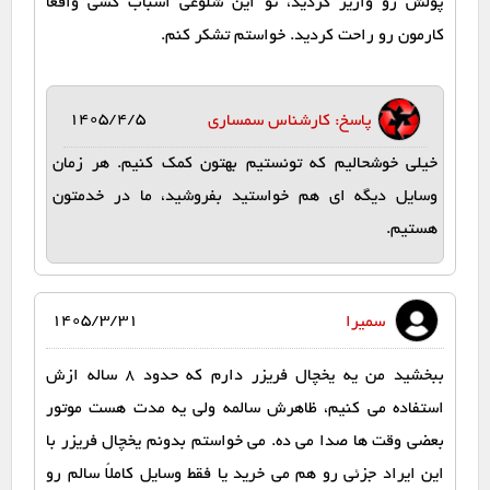
پولش رو واریز کردید، تو این شلوغی اسباب کشی واقعا
کارمون رو راحت کردید. خواستم تشکر کنم.
1405/4/5
پاسخ: کارشناس سمساری
خیلی خوشحالیم که تونستیم بهتون کمک کنیم. هر زمان
وسایل دیگه ای هم خواستید بفروشید، ما در خدمتون
هستیم.
1405/3/31
سمیرا
ببخشید من یه یخچال فریزر دارم که حدود ۸ ساله ازش
استفاده می کنیم، ظاهرش سالمه ولی یه مدت هست موتور
بعضی وقت ها صدا می ده. می خواستم بدونم یخچال فریزر با
این ایراد جزئی رو هم می خرید یا فقط وسایل کاملاً سالم رو