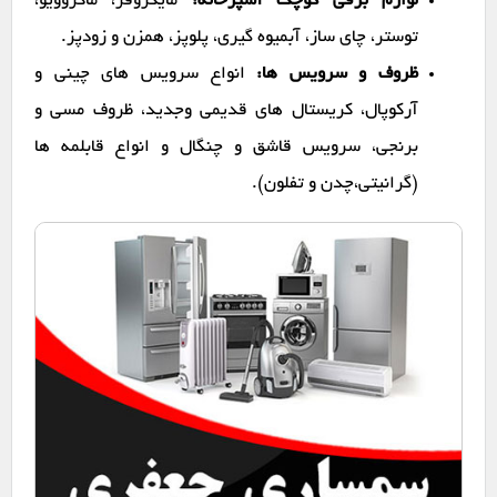
لوازم برقی کوچک آشپزخانه:
مایکروفر، ماکروویو،
توستر، چای ساز، آبمیوه گیری، پلوپز، همزن و زودپز.
ظروف و سرویس ها:
انواع سرویس های چینی و
آرکوپال، کریستال های قدیمی وجدید، ظروف مسی و
برنجی، سرویس قاشق و چنگال و انواع قابلمه ها
(گرانیتی،چدن و تفلون).