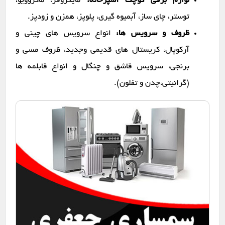
لوازم برقی کوچک آشپزخانه:
مایکروفر، ماکروویو،
توستر، چای ساز، آبمیوه گیری، پلوپز، همزن و زودپز.
ظروف و سرویس ها:
انواع سرویس های چینی و
آرکوپال، کریستال های قدیمی وجدید، ظروف مسی و
برنجی، سرویس قاشق و چنگال و انواع قابلمه ها
(گرانیتی،چدن و تفلون).