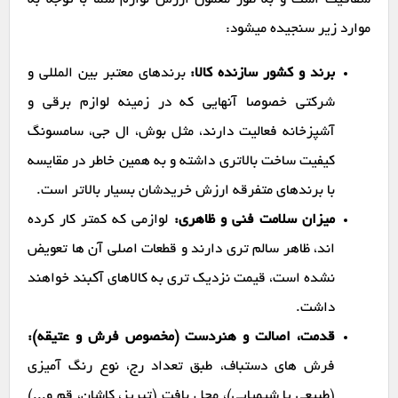
شفافیت است و به طور معمول ارزش لوازم شما با توجه به
موارد زیر سنجیده میشود:
برند و کشور سازنده کالا:
برندهای معتبر بین المللی و
شرکتی خصوصا آنهایی که در زمینه لوازم برقی و
آشپزخانه فعالیت دارند، مثل بوش، ال جی، سامسونگ
کیفیت ساخت بالاتری داشته و به همین خاطر در مقایسه
با برندهای متفرقه ارزش خریدشان بسیار بالاتر است.
میزان سلامت فنی و ظاهری:
لوازمی که کمتر کار کرده
اند، ظاهر سالم تری دارند و قطعات اصلی آن ها تعویض
نشده است، قیمت نزدیک تری به کالاهای آکبند خواهند
داشت.
قدمت، اصالت و هنردست (مخصوص فرش و عتیقه):
فرش های دستباف، طبق تعداد رج، نوع رنگ آمیزی
(طبیعی یا شیمیایی)، محل بافت (تبریز، کاشان، قم و...)