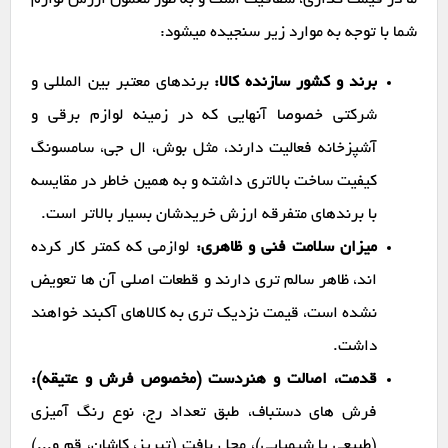
ما در قیمت گذاری، شفافیت است و به طور معمول ارزش لوازم
شما با توجه به موارد زیر سنجیده میشود:
برند و کشور سازنده کالا:
برندهای معتبر بین المللی و
شرکتی خصوصا آنهایی که در زمینه لوازم برقی و
آشپزخانه فعالیت دارند، مثل بوش، ال جی، سامسونگ
کیفیت ساخت بالاتری داشته و به همین خاطر در مقایسه
با برندهای متفرقه ارزش خریدشان بسیار بالاتر است.
میزان سلامت فنی و ظاهری:
لوازمی که کمتر کار کرده
اند، ظاهر سالم تری دارند و قطعات اصلی آن ها تعویض
نشده است، قیمت نزدیک تری به کالاهای آکبند خواهند
داشت.
قدمت، اصالت و هنردست (مخصوص فرش و عتیقه):
فرش های دستباف، طبق تعداد رج، نوع رنگ آمیزی
(طبیعی یا شیمیایی)، محل بافت (تبریز، کاشان، قم و...)