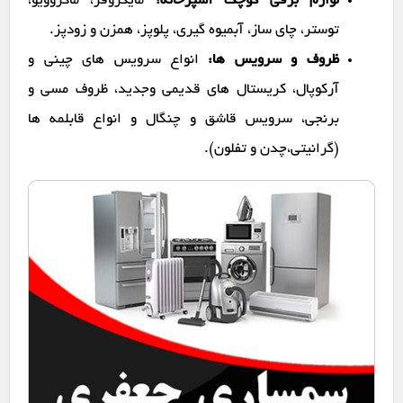
لوازم برقی کوچک آشپزخانه:
مایکروفر، ماکروویو،
توستر، چای ساز، آبمیوه گیری، پلوپز، همزن و زودپز.
ظروف و سرویس ها:
انواع سرویس های چینی و
آرکوپال، کریستال های قدیمی وجدید، ظروف مسی و
برنجی، سرویس قاشق و چنگال و انواع قابلمه ها
(گرانیتی،چدن و تفلون).