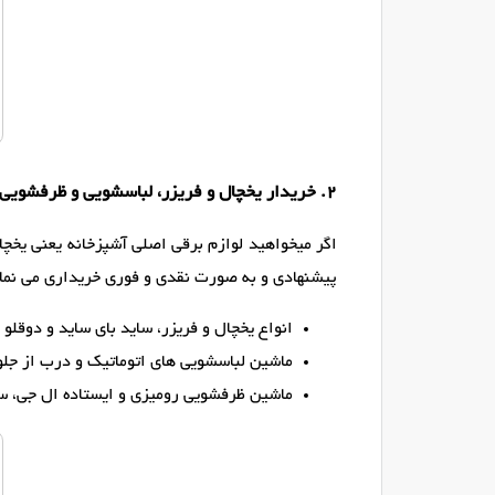
2. خریدار یخچال و فریزر، لباسشویی و ظرفشویی (ال جی و سامسونگ)
اگر میخواهید لوازم برقی اصلی آشپزخانه یعنی یخچال
پیشنهادی و به صورت نقدی و فوری خریداری می نمائ
انواع یخچال و فریزر، ساید بای ساید و دوقلو ال جی (LG) و سامسون
ماشین لباسشویی های اتوماتیک و درب از جل
ماشین ظرفشویی رومیزی و ایستاده ال جی، س