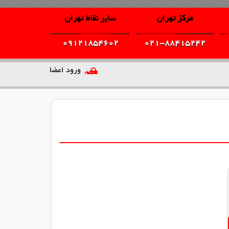
مرکز تهران
سایر نقاط تهران
09121854602
021-88415242
ورود اعضا