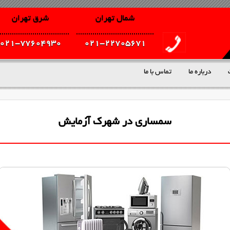
شمال تهران
شرق تهران
021-77604930
021-22705671
درباره ما
تماس با ما
سمساری در شهرک آزمایش