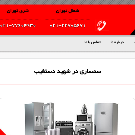
شمال تهران
شرق تهران
021-77604930
021-22705671
درباره ما
تماس با ما
سمساری در شهید دستغیب