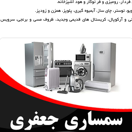
فردار، رومیزی و فر توکار و هود آشپزخانه.
یو، توستر، چای ساز، آبمیوه گیری، پلوپز، همزن و زودپز.
 و آرکوپال، کریستال های قدیمی وجدید، ظروف مسی و برنجی، سرویس قاش