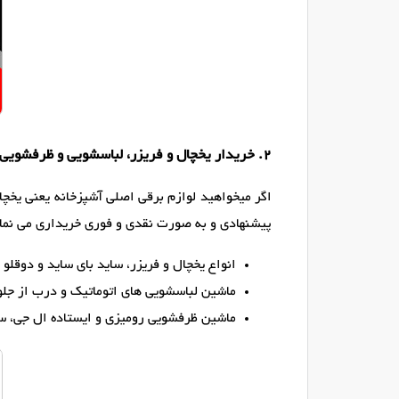
2. خریدار یخچال و فریزر، لباسشویی و ظرفشویی (ال جی و سامسونگ)
اگر میخواهید لوازم برقی اصلی آشپزخانه یعنی یخچال
پیشنهادی و به صورت نقدی و فوری خریداری می نمائ
انواع یخچال و فریزر، ساید بای ساید و دوقلو ال جی (LG) و سامسون
ماشین لباسشویی های اتوماتیک و درب از جل
ماشین ظرفشویی رومیزی و ایستاده ال جی، س