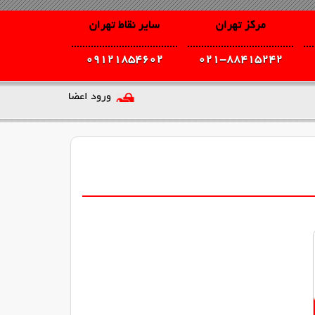
مرکز تهران
سایر نقاط تهران
09121854602
021-88415242
ورود اعضا