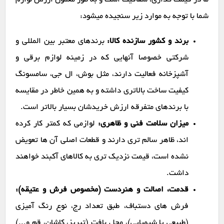
ما در قیمت گذاری، شفافیت است و به طور معمول ارزش لوازم
شما با توجه به موارد زیر سنجیده میشود:
برند و کشور سازنده کالا:
برندهای معتبر بین المللی و
شرکتی خصوصا آنهایی که در زمینه لوازم برقی و
آشپزخانه فعالیت دارند، مثل بوش، ال جی، سامسونگ
کیفیت ساخت بالاتری داشته و به همین خاطر در مقایسه
با برندهای متفرقه ارزش خریدشان بسیار بالاتر است.
میزان سلامت فنی و ظاهری:
لوازمی که کمتر کار کرده
اند، ظاهر سالم تری دارند و قطعات اصلی آن ها تعویض
نشده است، قیمت نزدیک تری به کالاهای آکبند خواهند
داشت.
قدمت، اصالت و هنردست (مخصوص فرش و عتیقه):
فرش های دستباف، طبق تعداد رج، نوع رنگ آمیزی
(طبیعی یا شیمیایی)، محل بافت (تبریز، کاشان، قم و...)