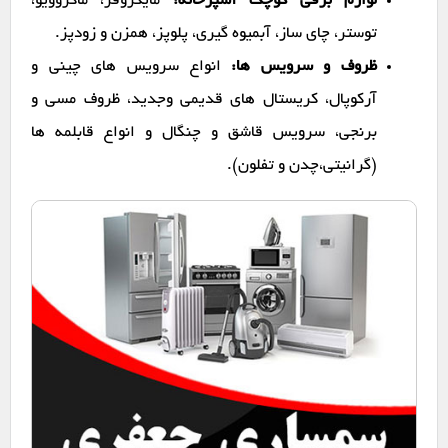
لوازم برقی کوچک آشپزخانه:
مایکروفر، ماکروویو،
توستر، چای ساز، آبمیوه گیری، پلوپز، همزن و زودپز.
ظروف و سرویس ها:
انواع سرویس های چینی و
آرکوپال، کریستال های قدیمی وجدید، ظروف مسی و
برنجی، سرویس قاشق و چنگال و انواع قابلمه ها
(گرانیتی،چدن و تفلون).