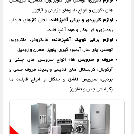
لوازم دکوری:
لوستر، میز تلویزیون، کنسول، کریستال
های دکوری و انواع تابلوهای تزئینی و آباژور.
لوازم کاربردی و برقی آشپزخانه:
اجاق گازهای فردار،
رومیزی و فر توکار و هود آشپزخانه.
لوازم برقی کوچک آشپزخانه:
مایکروفر، ماکروویو،
توستر، چای ساز، آبمیوه گیری، پلوپز، همزن و زودپز.
ظروف و سرویس ها:
انواع سرویس های چینی و
آرکوپال، کریستال های قدیمی وجدید، ظروف مسی و
برنجی، سرویس قاشق و چنگال و انواع قابلمه ها
(گرانیتی،چدن و تفلون).