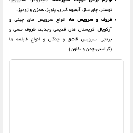
لوازم برقی کوچک آشپزخانه:
مایکروفر، ماکروویو،
توستر، چای ساز، آبمیوه گیری، پلوپز، همزن و زودپز.
ظروف و سرویس ها:
انواع سرویس های چینی و
آرکوپال، کریستال های قدیمی وجدید، ظروف مسی و
برنجی، سرویس قاشق و چنگال و انواع قابلمه ها
(گرانیتی،چدن و تفلون).