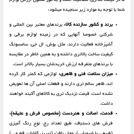
ما در قیمت گذاری، شفافیت است و به طور معمول ارزش لوازم
شما با توجه به موارد زیر سنجیده میشود:
برند و کشور سازنده کالا:
برندهای معتبر بین المللی و
شرکتی خصوصا آنهایی که در زمینه لوازم برقی و
آشپزخانه فعالیت دارند، مثل بوش، ال جی، سامسونگ
کیفیت ساخت بالاتری داشته و به همین خاطر در مقایسه
با برندهای متفرقه ارزش خریدشان بسیار بالاتر است.
میزان سلامت فنی و ظاهری:
لوازمی که کمتر کار کرده
اند، ظاهر سالم تری دارند و قطعات اصلی آن ها تعویض
نشده است، قیمت نزدیک تری به کالاهای آکبند خواهند
داشت.
قدمت، اصالت و هنردست (مخصوص فرش و عتیقه):
فرش های دستباف، طبق تعداد رج، نوع رنگ آمیزی
(طبیعی یا شیمیایی)، محل بافت (تبریز، کاشان، قم و...)