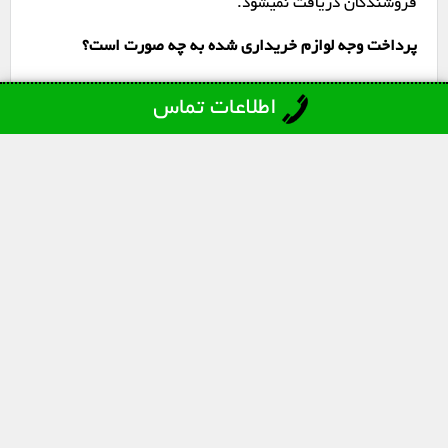
فروشندگان دریافت نمیشود.
پرداخت وجه لوازم خریداری شده به چه صورت است؟
زمانیکه قیمت کالا با توجه به توافق طرفین تعیین میشود، وجه
اطلاعات تماس
آن به شکل کاملاً نقدی، کارت به کارت آنی یا از طریق پایا (قبل
از بارگیری وسایل از منزل شما) تسویه خواهد شد.
آیا سمساری جعفری لوازمی که نیاز به تعمیر دارند را هم می
خرد؟
بله؛ در صورتیکه کالا ارزش بازسازی داشته باشد و البته بسته
به نوع کالا و میزان خرابی که دارد، کارشناسان ما کاملا منصفانه
هزینه معیوب بودن آن را از قیمت اصلی کسر کرده و کالا را از
شما خریداری می نمایند.
چطور می توانیم سریع ترین قیمت گذاری را داشته باشیم؟