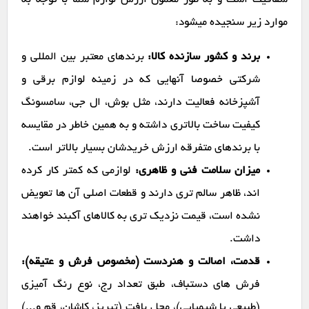
شفافیت است و به طور معمول ارزش لوازم شما با توجه به
موارد زیر سنجیده میشود:
برند و کشور سازنده کالا:
برندهای معتبر بین المللی و
شرکتی خصوصا آنهایی که در زمینه لوازم برقی و
آشپزخانه فعالیت دارند، مثل بوش، ال جی، سامسونگ
کیفیت ساخت بالاتری داشته و به همین خاطر در مقایسه
با برندهای متفرقه ارزش خریدشان بسیار بالاتر است.
میزان سلامت فنی و ظاهری:
لوازمی که کمتر کار کرده
اند، ظاهر سالم تری دارند و قطعات اصلی آن ها تعویض
نشده است، قیمت نزدیک تری به کالاهای آکبند خواهند
داشت.
قدمت، اصالت و هنردست (مخصوص فرش و عتیقه):
فرش های دستباف، طبق تعداد رج، نوع رنگ آمیزی
(طبیعی یا شیمیایی)، محل بافت (تبریز، کاشان، قم و...)