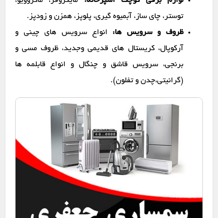
لوازم برقی کوچک آشپزخانه:
مایکروفر، ماکروویو،
توستر، چای ساز، آبمیوه گیری، پلوپز، همزن و زودپز.
ظروف و سرویس ها:
انواع سرویس های چینی و
آرکوپال، کریستال های قدیمی وجدید، ظروف مسی و
برنجی، سرویس قاشق و چنگال و انواع قابلمه ها
(گرانیتی،چدن و تفلون).