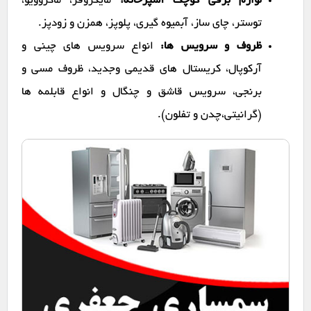
لوازم برقی کوچک آشپزخانه:
مایکروفر، ماکروویو،
توستر، چای ساز، آبمیوه گیری، پلوپز، همزن و زودپز.
ظروف و سرویس ها:
انواع سرویس های چینی و
آرکوپال، کریستال های قدیمی وجدید، ظروف مسی و
برنجی، سرویس قاشق و چنگال و انواع قابلمه ها
(گرانیتی،چدن و تفلون).