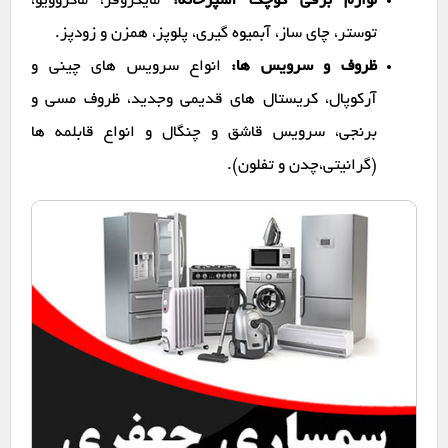
لوازم برقی کوچک آشپزخانه:
مایکروفر، ماکروویو،
توستر، چای ساز، آبمیوه گیری، پلوپز، همزن و زودپز.
ظروف و سرویس ها:
انواع سرویس های چینی و
آرکوپال، کریستال های قدیمی وجدید، ظروف مسی و
برنجی، سرویس قاشق و چنگال و انواع قابلمه ها
(گرانیتی،چدن و تفلون).