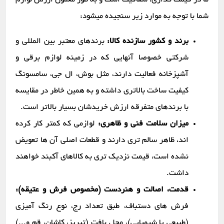
ما در قیمت گذاری، شفافیت است و به طور معمول ارزش لوازم
شما با توجه به موارد زیر سنجیده میشود:
برند و کشور سازنده کالا:
برندهای معتبر بین المللی و
شرکتی خصوصا آنهایی که در زمینه لوازم برقی و
آشپزخانه فعالیت دارند، مثل بوش، ال جی، سامسونگ
کیفیت ساخت بالاتری داشته و به همین خاطر در مقایسه
با برندهای متفرقه ارزش خریدشان بسیار بالاتر است.
میزان سلامت فنی و ظاهری:
لوازمی که کمتر کار کرده
اند، ظاهر سالم تری دارند و قطعات اصلی آن ها تعویض
نشده است، قیمت نزدیک تری به کالاهای آکبند خواهند
داشت.
قدمت، اصالت و هنردست (مخصوص فرش و عتیقه):
فرش های دستباف، طبق تعداد رج، نوع رنگ آمیزی
(طبیعی یا شیمیایی)، محل بافت (تبریز، کاشان، قم و...)