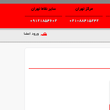
مرکز تهران
سایر نقاط تهران
09121854602
021-88415242
ورود اعضا