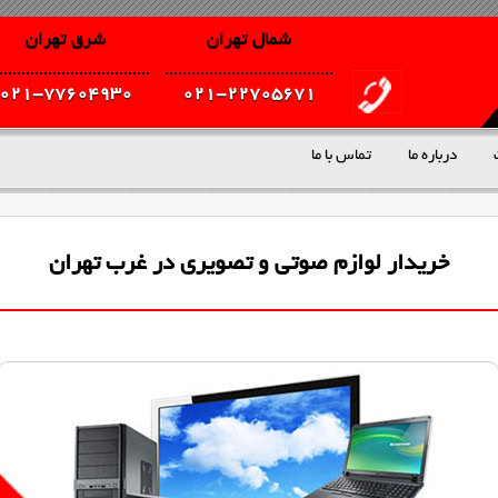
شمال تهران
شرق تهران
021-77604930
021-22705671
درباره ما
تماس با ما
خریدار لوازم صوتی و تصویری در غرب تهران