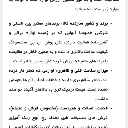
شفافیت است و به طور معمول ارزش لوازم شما با توجه به
موارد زیر سنجیده میشود:
برند و کشور سازنده کالا:
برندهای معتبر بین المللی و
شرکتی خصوصا آنهایی که در زمینه لوازم برقی و
آشپزخانه فعالیت دارند، مثل بوش، ال جی، سامسونگ
کیفیت ساخت بالاتری داشته و به همین خاطر در مقایسه
با برندهای متفرقه ارزش خریدشان بسیار بالاتر است.
میزان سلامت فنی و ظاهری:
لوازمی که کمتر کار کرده
اند، ظاهر سالم تری دارند و قطعات اصلی آن ها تعویض
نشده است، قیمت نزدیک تری به کالاهای آکبند خواهند
داشت.
قدمت، اصالت و هنردست (مخصوص فرش و عتیقه):
فرش های دستباف، طبق تعداد رج، نوع رنگ آمیزی
(طبیعی یا شیمیایی)، محل بافت (تبریز، کاشان، قم و...)