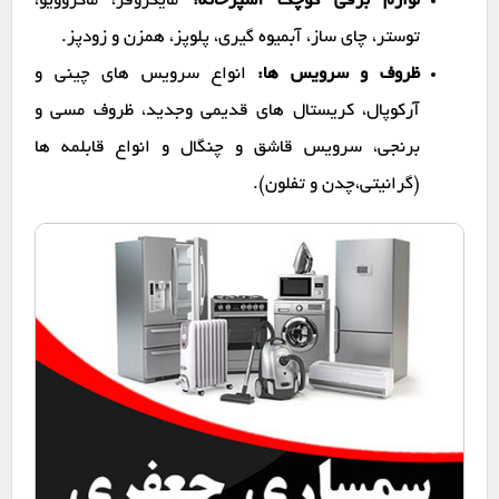
لوازم برقی کوچک آشپزخانه:
مایکروفر، ماکروویو،
توستر، چای ساز، آبمیوه گیری، پلوپز، همزن و زودپز.
ظروف و سرویس ها:
انواع سرویس های چینی و
آرکوپال، کریستال های قدیمی وجدید، ظروف مسی و
برنجی، سرویس قاشق و چنگال و انواع قابلمه ها
(گرانیتی،چدن و تفلون).