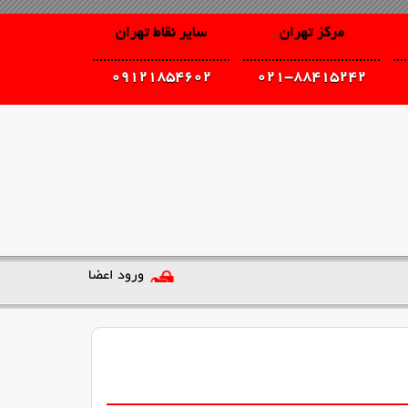
مرکز تهران
سایر نقاط تهران
09121854602
021-88415242
ورود اعضا