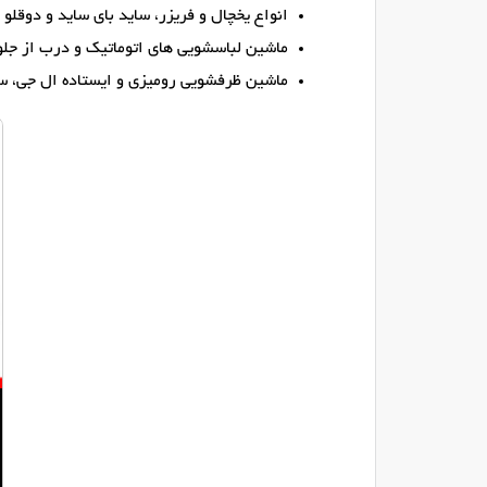
انواع یخچال و فریزر، ساید بای ساید و دوقلو ال جی (LG) و سامسون
ماشین لباسشویی های اتوماتیک و درب از جل
ماشین ظرفشویی رومیزی و ایستاده ال جی، س