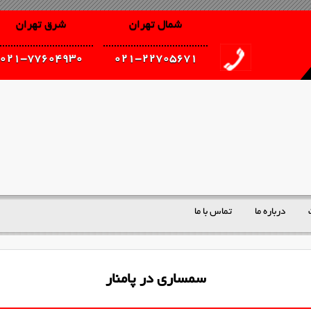
شمال تهران
شرق تهران
021-77604930
021-22705671
درباره ما
تماس با ما
سمساری در پامنار