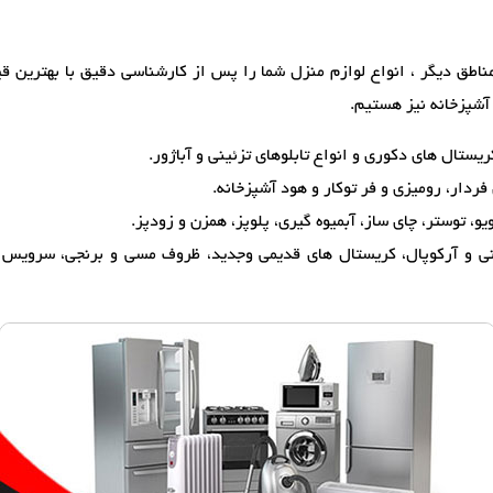
ناطق دیگر ، انواع لوازم منزل شما را پس از کارشناسی دقیق با بهترین قی
آشپزخانه نیز هستیم.
یستال های دکوری و انواع تابلوهای تزئینی و آباژور.
فردار، رومیزی و فر توکار و هود آشپزخانه.
یو، توستر، چای ساز، آبمیوه گیری، پلوپز، همزن و زودپز.
 و آرکوپال، کریستال های قدیمی وجدید، ظروف مسی و برنجی، سرویس قاش