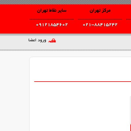
مرکز تهران
سایر نقاط تهران
09121854602
021-88415242
ورود اعضا