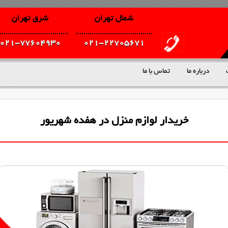
شمال تهران
شرق تهران
021-77604930
021-22705671
درباره ما
تماس با ما
خریدار لوازم منزل در هفده شهریور