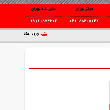
مرکز تهران
سایر نقاط تهران
09121854602
021-88415242
ورود اعضا