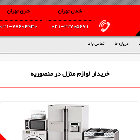
شمال تهران
شرق تهران
021-77604930
021-22705671
درباره ما
تماس با ما
خریدار لوازم منزل در منصوریه