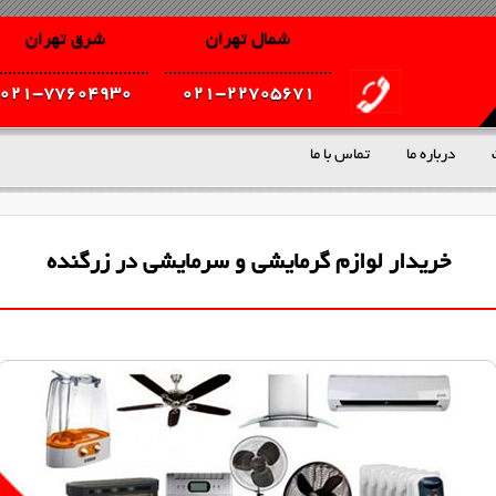
شمال تهران
شرق تهران
021-77604930
021-22705671
درباره ما
تماس با ما
خریدار لوازم گرمایشی و سرمایشی در زرگنده