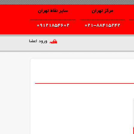
مرکز تهران
سایر نقاط تهران
09121854602
021-88415242
ورود اعضا