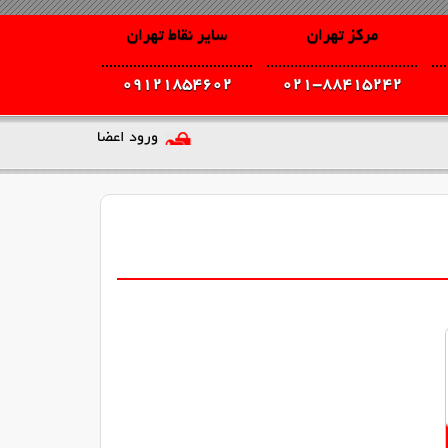
مرکز تهران
سایر نقاط تهران
09121854602
021-88415242
ورود اعضا