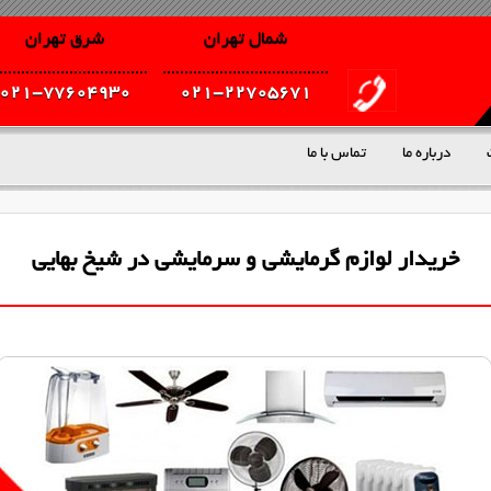
شمال تهران
شرق تهران
021-77604930
021-22705671
درباره ما
تماس با ما
خریدار لوازم گرمایشی و سرمایشی در شیخ بهایی