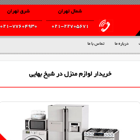
شمال تهران
شرق تهران
021-77604930
021-22705671
درباره ما
تماس با ما
خریدار لوازم منزل در شیخ بهایی