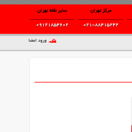
مرکز تهران
سایر نقاط تهران
09121854602
021-88415242
ورود اعضا