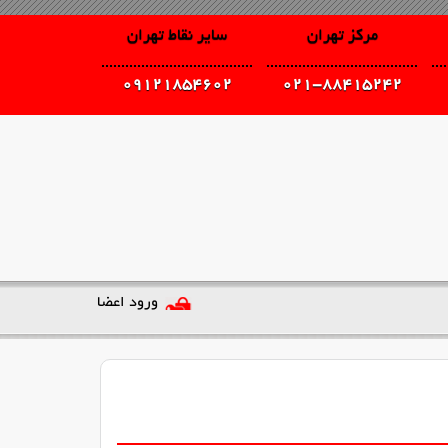
مرکز تهران
سایر نقاط تهران
09121854602
021-88415242
ورود اعضا