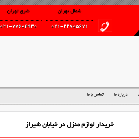
شمال تهران
شرق تهران
021-77604930
021-22705671
درباره ما
تماس با ما
خریدار لوازم منزل در خیابان شیراز